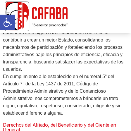
Derechos y Deberes del Afiliado
Abrir barra de herramientas
El Sistema del Subsidio Familiar está comprometido en
brindar un trato digno a los ciudadanos con el fin de
contribuir a crear un mejor Estado, consolidando los
mecanismos de participación y fortaleciendo los procesos
administrativos bajo los principios de eficiencia, eficacia y
transparencia, buscando satisfacer las expectativas de los
usuarios.
En cumplimiento a lo establecido en el numeral 5° del
Artículo 7° de la Ley 1437 de 2011, Código de
Procedimiento Administrativo y de lo Contencioso
Administrativo, nos comprometemos a brindarle un trato
digno, equitativo, respetuoso, considerado, diligente y sin
establecer diferencia alguna.
Derechos del Afiliado, del Beneficiario y del Cliente en
General