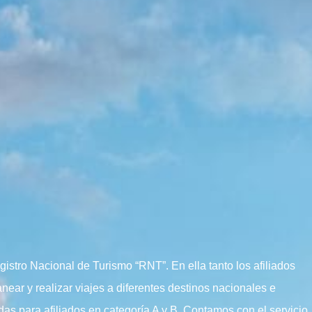
stro Nacional de Turismo “RNT”. En ella tanto los afiliados
ear y realizar viajes a diferentes destinos nacionales e
das para afiliados en categoría A y B. Contamos con el servicio