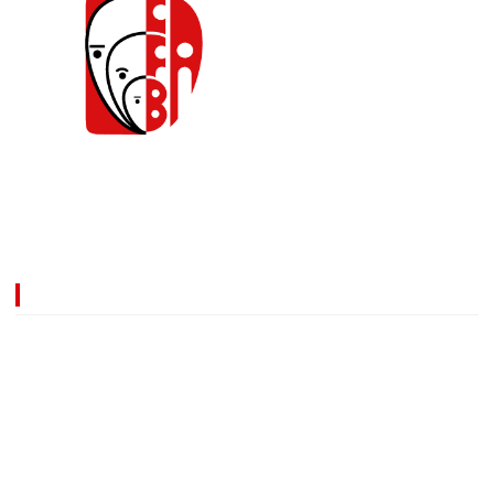
Caja de Compensación Familiar de Barrancabermeja.
Comprometidos con la transformación de la calidad de
vida de nuestros afiliados y de los empresarios.
Información
Línea nacional:
018000930980
Notificaciones judiciales:
notificacionesjudiciales@cafaba.com.co