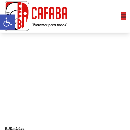
Abrir barra de herramientas
La Caja de Todos los
Barranqueños – CAFABA
Somos la única Caja de Barrancabermeja
dispuesta a ofrecerle los mejores servicios
y beneficios a sus trabajadores.
Misión