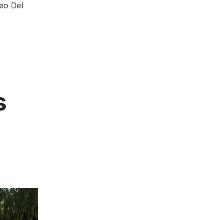
seo Del
s