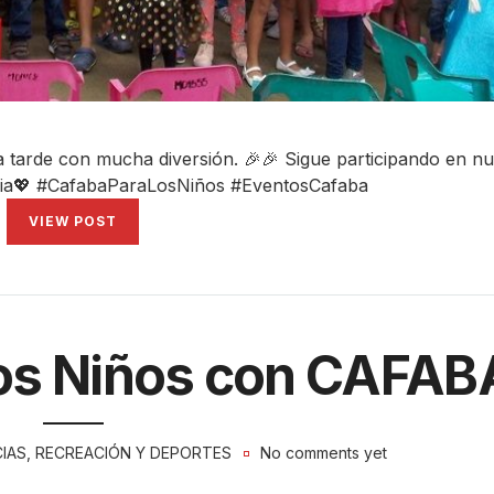
a tarde con mucha diversión. 🎉🎉 Sigue participando en n
milia💖 #CafabaParaLosNiños #EventosCafaba
VIEW POST
los Niños con CAFAB
IAS
,
RECREACIÓN Y DEPORTES
No comments yet