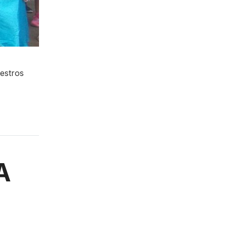
uestros
A