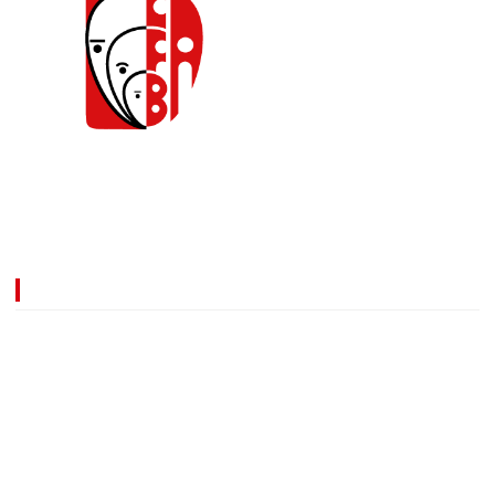
Caja de Compensación Familiar de Barrancabermeja.
Comprometidos con la transformación de la calidad de
vida de nuestros afiliados y de los empresarios.
Información
Línea nacional:
018000930980
Notificaciones judiciales:
notificacionesjudiciales@cafaba.com.co